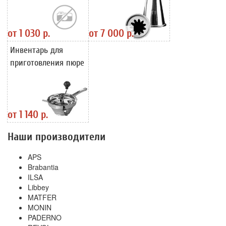
от
1 030 р.
от
7 000 р.
Инвентарь для
приготовления пюре
от
1 140 р.
Наши производители
APS
Brabantia
ILSA
Libbey
MATFER
MONIN
PADERNO