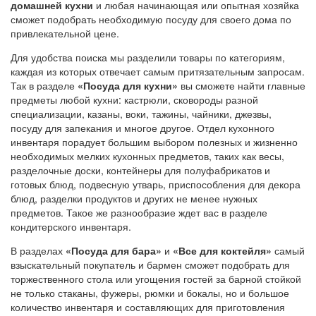
домашней кухни
и любая начинающая или опытная хозяйка
сможет подобрать необходимую посуду для своего дома по
привлекательной цене.
Для удобства поиска мы разделили товары по категориям,
каждая из которых отвечает самым притязательным запросам.
Так в разделе
«Посуда для кухни»
вы сможете найти главные
предметы любой кухни: кастрюли, сковороды разной
специализации, казаны, воки, тажины, чайники, джезвы,
посуду для запекания и многое другое. Отдел кухонного
инвентаря порадует большим выбором полезных и жизненно
необходимых мелких кухонных предметов, таких как весы,
разделочные доски, контейнеры для полуфабрикатов и
готовых блюд, подвесную утварь, приспособления для декора
блюд, разделки продуктов и других не менее нужных
предметов. Такое же разнообразие ждет вас в разделе
кондитерского инвентаря.
В разделах
«Посуда для бара»
и
«Все для коктейля»
самый
взыскательный покупатель и бармен сможет подобрать для
торжественного стола или угощения гостей за барной стойкой
не только стаканы, фужеры, рюмки и бокалы, но и большое
количество инвентаря и составляющих для приготовления