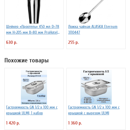
Шейкер «Проотель» 450 мл D=78
Ложка чайная ALASKA Eternum
мм H=205 мм B=80 мм ProHotel
3110447
2030250
630 р.
255 р.
Похожие товары
Гастроемкость GN 1/2 х 100 мм с
Гастроемкость GN 1/2 х 100 мм с
крышкой ULMI, 1 набор
крышкой с вырезом ULMI
1 420 р.
1 360 р.