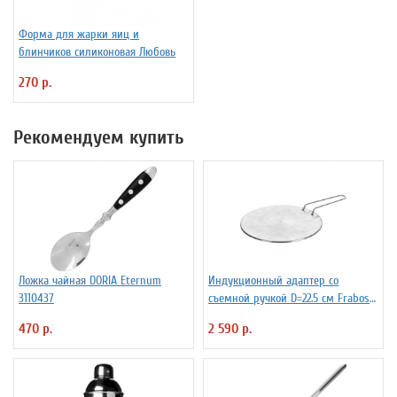
Форма для жарки яиц и
блинчиков силиконовая Любовь
270 р.
Рекомендуем купить
Ложка чайная DORIA Eternum
Индукционный адаптер со
3110437
съемной ручкой D=22.5 см Frabosk
7050209
470 р.
2 590 р.