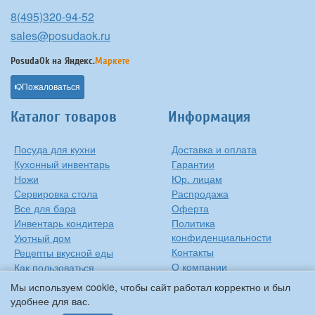
8(495)320-94-52
sales@posudaok.ru
PosudaOk на
Яндекс.
Маркете
Пожаловаться
Каталог товаров
Информация
Посуда для кухни
Доставка и оплата
Кухонный инвентарь
Гарантии
Ножи
Юр. лицам
Сервировка стола
Распродажа
Все для бара
Оферта
Инвентарь кондитера
Политика
конфиденциальности
Уютный дом
Контакты
Рецепты вкусной еды
О компании
Как пользоваться
сковородкой
Сиропы Monin
Мы используем cookie, чтобы сайт работал корректно и был
Виды барного стекла
удобнее для вас.
Рецепты вкусной еды