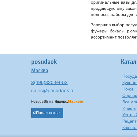
оригинальные вазы для
придающую ему законч
подносы, наборы для с
Завершив выбор посуды
фужеры, бокалы, рюмк
ассортимент позволяе
posudaok
Катал
Москва
Посуда
8(495)320-94-52
Кухонн
Ножи
sales@posudaok.ru
Сервир
Все дл
PosudaOk на
Яндекс.
Маркете
Инвент
Пожаловаться
Уютны
Рецепт
Как по