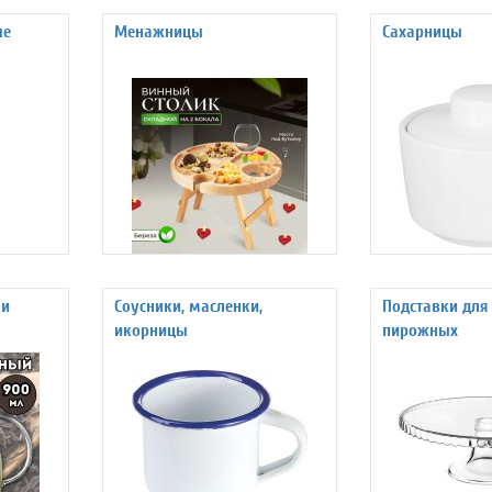
ые
Менажницы
Сахарницы
 и
Соусники, масленки,
Подставки для 
икорницы
пирожных