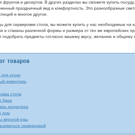
 фруктов и десертов. В других разделах вы сможете купить посуд
енный праздничный вид и комфортность. Это разнообразные свети
пеций и многое другое.
 для сервировки стола, вы можете купить у нас необходимые на к
и и стаканы различной формы и размера от тех же европейских п
т подобрать предметы согласно вашему вкусу, желанию и общему 
ог товаров
 для кухни
ый инвентарь
овка стола
я бара
арь кондитера
й дом
ы вкусной еды
льзоваться сковородкой