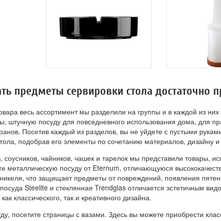
ать предметы сервировки стола достаточно п
овара весь ассортимент мы разделили на группы и в каждой из них
зы, штучную посуду для повседневного использования дома, для пр
оранов. Посетив каждый из разделов, вы не уйдете с пустыми рук
тола, подобрав его элементы по сочетанию материалов, дизайну и
, соусников, чайников, чашек и тарелок мы представили товары, и
ете металлическую посуду от Eternum, отличающуюся высококачест
никеля, что защищает предметы от повреждений, появления пятен 
посуда Steelite и стеклянная Trendglas отличается эстетичным в
как классического, так и креативного дизайна.
у, посетите страницы с вазами. Здесь вы можете приобрести клас