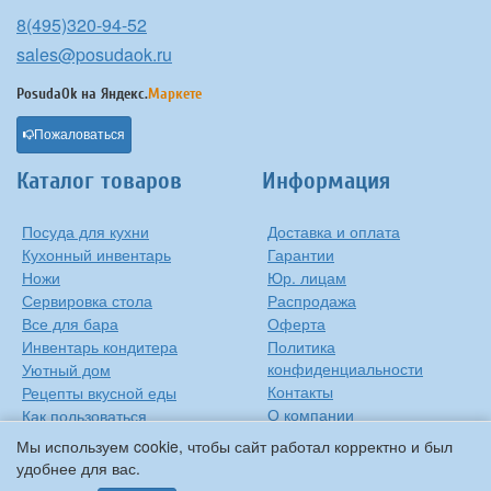
8(495)320-94-52
sales@posudaok.ru
PosudaOk на
Яндекс.
Маркете
Пожаловаться
Каталог товаров
Информация
Посуда для кухни
Доставка и оплата
Кухонный инвентарь
Гарантии
Ножи
Юр. лицам
Сервировка стола
Распродажа
Все для бара
Оферта
Инвентарь кондитера
Политика
конфиденциальности
Уютный дом
Контакты
Рецепты вкусной еды
О компании
Как пользоваться
сковородкой
Сиропы Monin
Мы используем cookie, чтобы сайт работал корректно и был
Виды барного стекла
удобнее для вас.
Рецепты вкусной еды