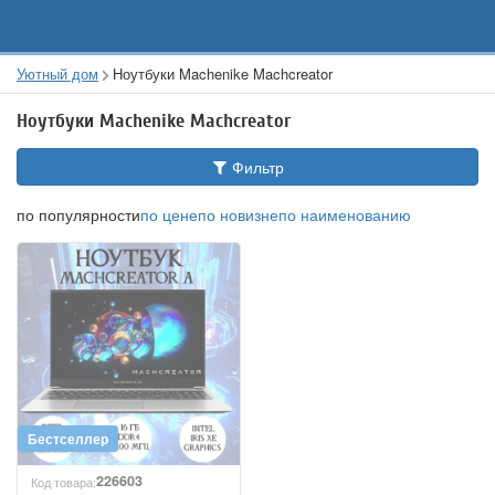
Уютный дом
Ноутбуки Machenike Machcreator
Ноутбуки Machenike Machcreator
Фильтр
по популярности
по цене
по новизне
по наименованию
226603
Код товара: