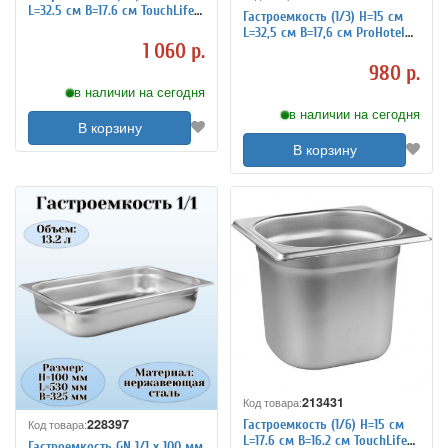
L=32.5 см B=17.6 см TouchLife
Гастроемкость (1/3) H=15 см
213421
L=32,5 см B=17,6 см ProHotel
1 060 р.
4011940
980 р.
в наличии на сегодня
в наличии на сегодня
В корзину
В корзину
213431
Код товара:
228397
Гастроемкость (1/6) H=15 см
Код товара:
L=17.6 см B=16.2 см TouchLife
Гастроемкость GN 1/1 х 100 мм