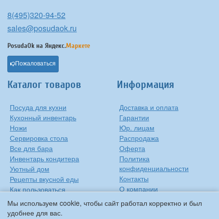
8(495)320-94-52
sales@posudaok.ru
PosudaOk на
Яндекс.
Маркете
Пожаловаться
Каталог товаров
Информация
Посуда для кухни
Доставка и оплата
Кухонный инвентарь
Гарантии
Ножи
Юр. лицам
Сервировка стола
Распродажа
Все для бара
Оферта
Инвентарь кондитера
Политика
конфиденциальности
Уютный дом
Контакты
Рецепты вкусной еды
О компании
Как пользоваться
сковородкой
Сиропы Monin
Мы используем cookie, чтобы сайт работал корректно и был
Виды барного стекла
удобнее для вас.