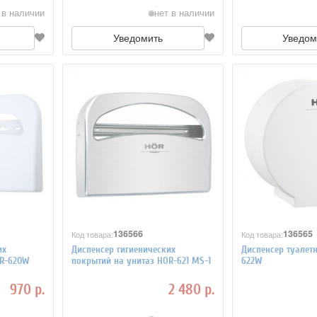
 в наличии
нет в наличии
Уведомить
Уведом
136566
136565
Код товара:
Код товара:
их
Диспенсер гигиенических
Диспенсер туалет
OR-620W
покрытий на унитаз HOR-621 MS-1
622W
970 р.
2 480 р.