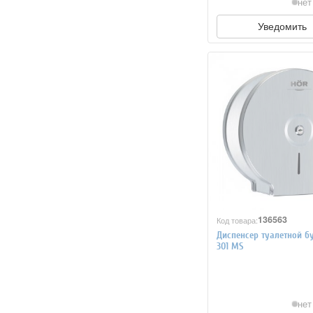
нет
Уведомить
136563
Код товара:
Диспенсер туалетной б
301 MS
нет