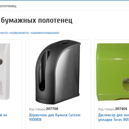
олотенец
 бумажных полотенец
не
по новизне
по наименованию
207708
207405
Код товара:
Код товара:
й на
Держатель для бумаги Custom
Диспенсер для пол
9100818
укладки Torus 801