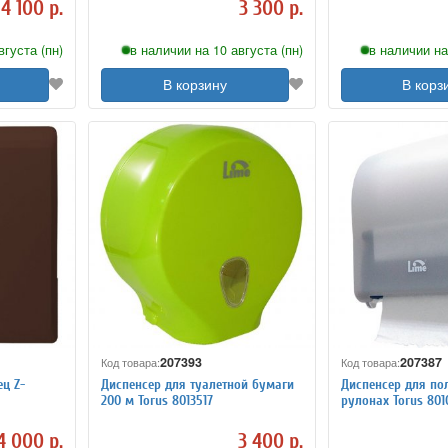
4 100 р.
3 300 р.
вгуста (пн)
в наличии на 10 августа (пн)
в наличии на
В корзину
В корз
207393
207387
Код товара:
Код товара:
ц Z-
Диспенсер для туалетной бумаги
Диспенсер для по
200 м Torus 8013517
рулонах Torus 801
4 000 р.
3 400 р.