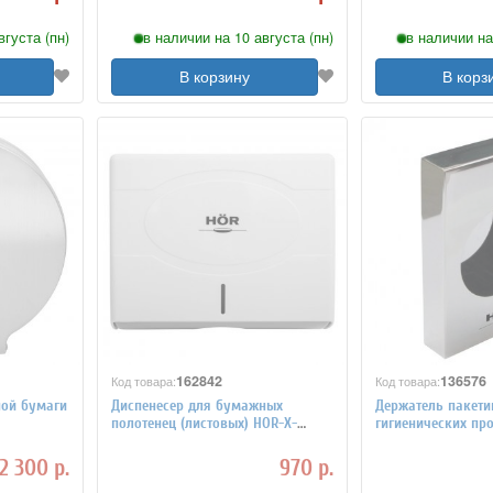
вгуста (пн)
в наличии на 10 августа (пн)
в наличии на
В корзину
В корз
162842
136576
Код товара:
Код товара:
ной бумаги
Диспенесер для бумажных
Держатель пакети
полотенец (листовых) HOR-X-
гигиенических пр
3309W
02W
2 300 р.
970 р.