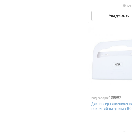
нет
Уведомить
136567
Код товара:
Диспенсер гигиеническ
покрытий на унитаз H