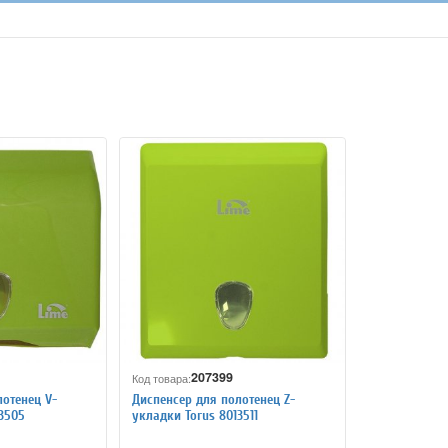
207399
Код товара:
отенец V-
Диспенсер для полотенец Z-
3505
укладки Torus 8013511