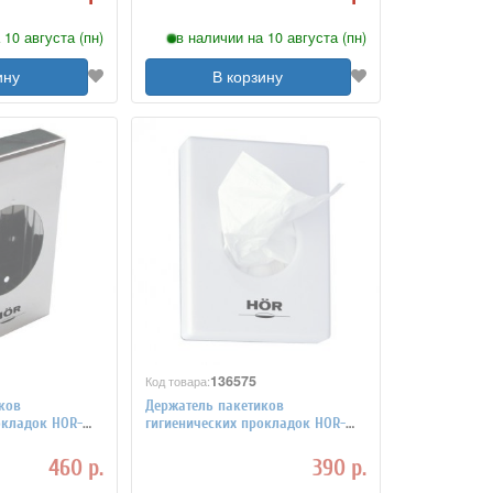
 10 августа (пн)
в наличии на 10 августа (пн)
ину
В корзину
136575
Код товара:
ков
Держатель пакетиков
окладок HOR-
гигиенических прокладок HOR-
01W
460 р.
390 р.