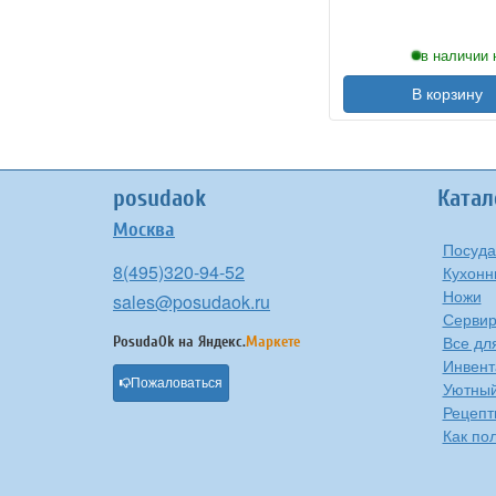
в наличии 
В корзину
posudaok
Катал
Москва
Посуда
8(495)320-94-52
Кухонн
Ножи
sales@posudaok.ru
Сервир
Все дл
PosudaOk на
Яндекс.
Маркете
Инвент
Пожаловаться
Уютны
Рецепт
Как по