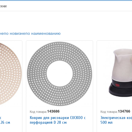
ухни
не
по новизне
по наименованию
143686
134766
Код товара:
Код товара:
с
Коврик для рисоварки CUCKOO с
Электрическая ко
 26 см
перфорацией D 28 см
500 мл