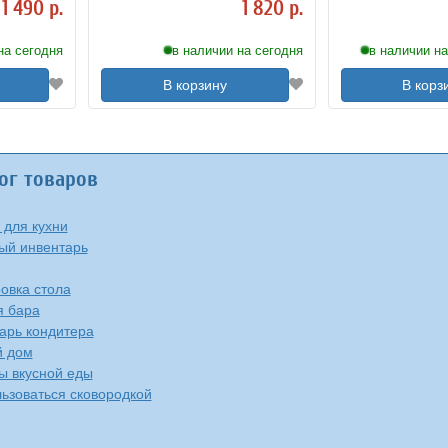
1 490 р.
1 820 р.
на сегодня
в наличии на сегодня
в наличии на
В корзину
В корз
ог товаров
 для кухни
ый инвентарь
овка стола
я бара
арь кондитера
й дом
ы вкусной еды
льзоваться сковородкой