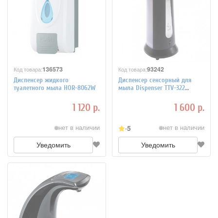
136573
93242
Код товара:
Код товара:
Диспенсер жидкого
Диспенсер сенсорный для
туалетного мыла HOR-8062W
мыла Dispenser TTV-322
Touch-free Soap
1 120 р.
1 600 р.
5
нет в наличии
нет в наличии
Уведомить
Уведомить