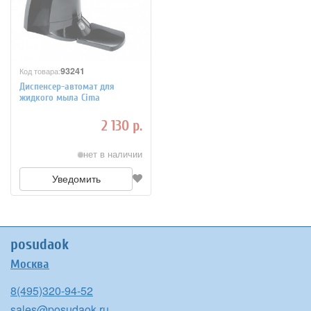
93241
Код товара:
Диспенсер-автомат для
жидкого мыла Cima
2 130 р.
нет в наличии
Уведомить
posudaok
Москва
8(495)320-94-52
sales@posudaok.ru