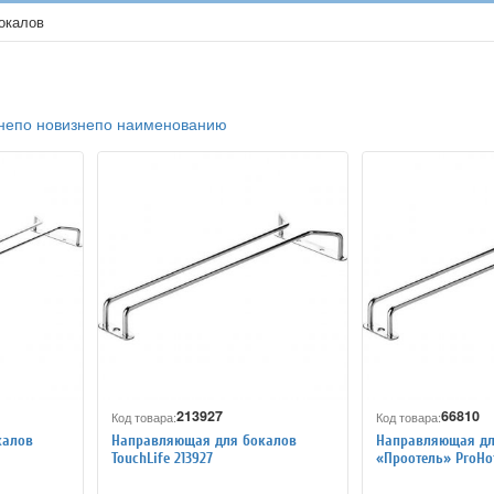
окалов
не
по новизне
по наименованию
213927
66810
Код товара:
Код товара:
калов
Направляющая для бокалов
Направляющая дл
TouchLife 213927
«Проотель» ProHot