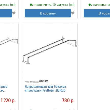
вгуста (пн)
в наличии на 10 августа (пн)
в наличии на
В корзину
В корз
66812
Код товара:
калов
Направляющая для бокалов
 см
«Проотель» ProHotel 2121020
1 220 р.
780 р.