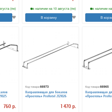
вгуста (пн)
в наличии на 10 августа (пн)
в наличии на
В корзину
В корз
66973
66965
Код товара:
Код товара:
калов
Направляющая для бокалов
Направляющая дл
21025
«Проотель» ProHotel 2121026
«Проотель» ProHot
760 р.
1 470 р.