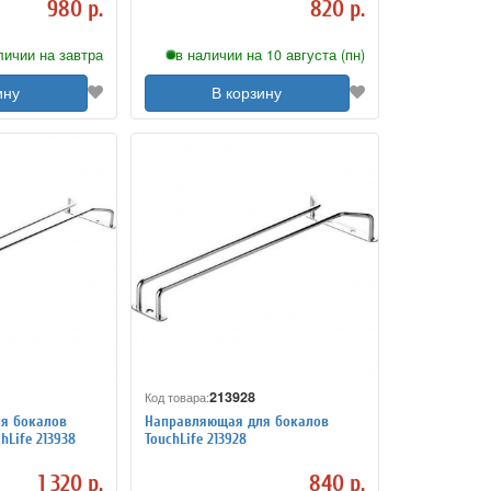
980 р.
820 р.
личии на завтра
в наличии на 10 августа (пн)
ину
В корзину
213928
Код товара:
я бокалов
Направляющая для бокалов
chLife 213938
TouchLife 213928
1 320 р.
840 р.