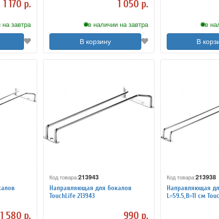
1 170 р.
1 050 р.
 на завтра
в наличии на завтра
в на
В корзину
В корз
213943
213938
Код товара:
Код товара:
калов
Направляющая для бокалов
Направляющая дл
TouchLife 213943
L=59.5,B=11 см Tou
1 580 р.
990 р.