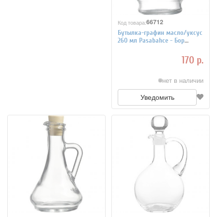
66712
Код товара:
Бутылка-графин масло/уксус
260 мл Pasabahce - Бор
3172298
170 р.
нет в наличии
Уведомить