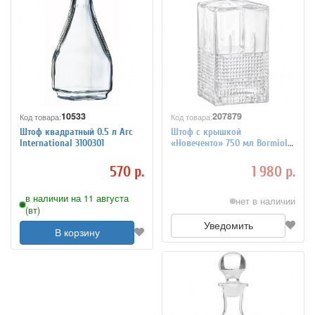
10533
207879
Код товара:
Код товара:
Штоф квадратный 0.5 л Arc
Штоф с крышкой
International 3100301
«Новеченто» 750 мл Bormioli
Rocco 3100707
570 р.
1 980 р.
в наличии на 11 августа
нет в наличии
(вт)
Уведомить
В корзину