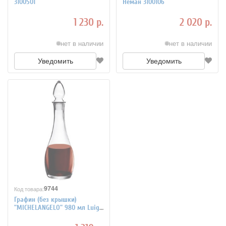
3100501
Неман 3100106
1 230 р.
2 020 р.
нет в наличии
нет в наличии
Уведомить
Уведомить
9744
Код товара:
Графин (без крышки)
"MICHELANGELO" 980 мл Luigi
Bormioli 3100404