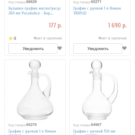
66629
65271
Код товара:
Код товара:
Бутылка-графин масло/уксус
Графин с ручкой 1 л Неман
260 мл Pasabahce - Бор
3100502
3172297
177 р.
1 690 р.
5
нет в наличии
нет в наличии
Уведомить
Уведомить
65270
64967
Код товара:
Код товара:
Графин с ручкой 1 л Неман
Графин с ручкой 150 мл