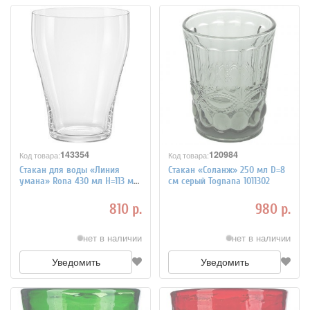
143354
120984
Код товара:
Код товара:
Стакан для воды «Линия
Стакан «Соланж» 250 мл D=8
умана» Rona 430 мл H=113 мм
см серый Tognana 1011302
1010955
810 р.
980 р.
нет в наличии
нет в наличии
Уведомить
Уведомить