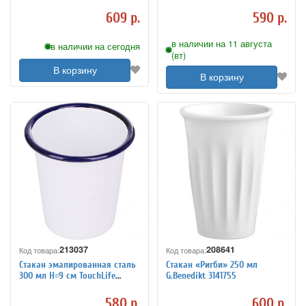
609 р.
590 р.
в наличии на 11 августа
в наличии на сегодня
(вт)
В корзину
В корзину
213037
208641
Код товара:
Код товара:
Стакан эмалированная сталь
Стакан «Ригби» 250 мл
300 мл H=9 см TouchLife
G.Benedikt 3141755
213037
580 р.
600 р.