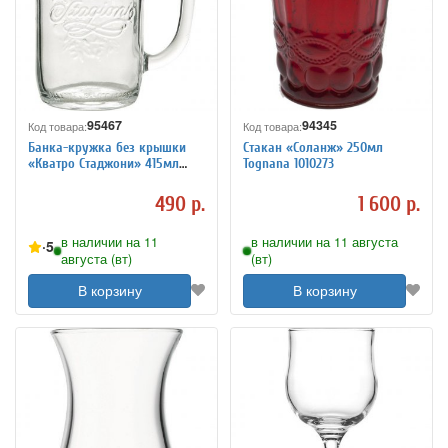
95467
94345
Код товара:
Код товара:
Банка-кружка без крышки
Стакан «Соланж» 250мл
«Кватро Стаджони» 415мл
Tognana 1010273
D=78мм Bormioli Rocco -
Fidenza 4148564
490 р.
1 600 р.
в наличии на 11
в наличии на 11 августа
5
августа (вт)
(вт)
В корзину
В корзину