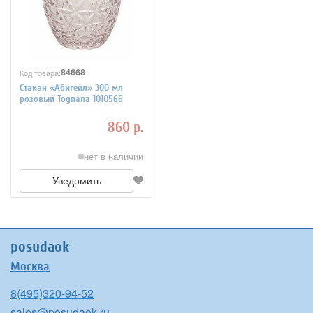
84668
Код товара:
Стакан «Абигейл» 300 мл
розовый Tognana 1010566
860 р.
нет в наличии
Уведомить
posudaok
Москва
8(495)320-94-52
sales@posudaok.ru