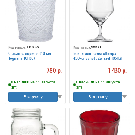
119735
95671
Код товара:
Код товара:
Стакан «Глория» 350 мл
Бокал для воды «Пьюр»
Tognana 1011307
450мл Schott Zwiesel 1051121
780 р.
1 430 р.
в наличии на 11 августа
в наличии на 11 августа
(вт)
(вт)
В корзину
В корзину