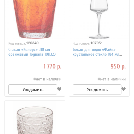
120340
107951
Код товара:
Код товара:
Стакан «Колорс» 310 мл
Бокал для воды «Файн»
оранжевый Tognana 1011323
хрустальное стекло 184 мл
Schott Zwiesel 1051315
1 770 р.
950 р.
нет в наличии
нет в наличии
Уведомить
Уведомить