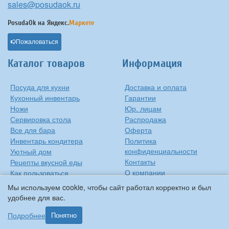
sales@posudaok.ru
PosudaOk на
Яндекс.
Маркете
Пожаловаться
Каталог товаров
Информация
Посуда для кухни
Доставка и оплата
Кухонный инвентарь
Гарантии
Ножи
Юр. лицам
Сервировка стола
Распродажа
Все для бара
Оферта
Инвентарь кондитера
Политика
конфиденциальности
Уютный дом
Контакты
Рецепты вкусной еды
О компании
Как пользоваться
сковородкой
Сиропы Monin
Мы используем cookie, чтобы сайт работал корректно и был
Виды барного стекла
удобнее для вас.
Рецепты вкусной еды
Подробнее
Понятно