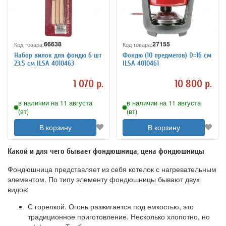
66638
27155
Код товара:
Код товара:
Набор вилок для фондю 6 шт
Фондю (10 предметов) D=16 см
23.5 см ILSA 4010463
ILSA 4010461
1 070 р.
10 800 р.
в наличии на 11 августа
в наличии на 11 августа
(вт)
(вт)
В корзину
В корзину
Какой и для чего бывает фондюшница, цена фондюшницы
Фондюшница представляет из себя котелок с нагревательным
элементом. По типу элементу фондюшницы бывают двух
видов:
С горелкой. Огонь разжигается под емкостью, это
традиционное приготовление. Несколько хлопотно, но