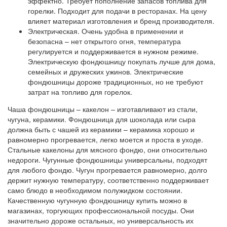
эффектно. Требует пополнение запасов топлива для
горелки. Подходит для подачи в ресторанах. На цену
влияет материал изготовления и бренд производителя.
Электрическая. Очень удобна в применении и
безопасна – нет открытого огня, температура
регулируется и поддерживается в нужном режиме.
Электрическую фондюшницу покупать лучше для дома,
семейных и дружеских ужинов. Электрические
фондюшницы дороже традиционных, но не требуют
затрат на топливо для горелок.
Чаша фондюшницы – какелон – изготавливают из стали,
чугуна, керамики. Фондюшница для шоколада или сыра
должна быть с чашей из керамики – керамика хорошо и
равномерно прогревается, легко моется и проста в уходе.
Стальные какелоны для мясного фондю, они относительно
недороги. Чугунные фондюшницы универсальны, подходят
для любого фондю. Чугун прогревается равномерно, долго
держит нужную температуру, соответственно поддерживает
само блюдо в необходимом полужидком состоянии.
Качественную чугунную фондюшницу купить можно в
магазинах, торгующих профессиональной посуды. Они
значительно дороже остальных, но универсальность их