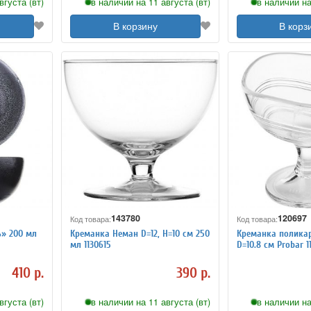
вгуста (вт)
в наличии на 11 августа (вт)
в наличии на
В корзину
В корз
143780
120697
Код товара:
Код товара:
ь» 200 мл
Креманка Неман D=12, H=10 см 250
Креманка поликар
мл 1130615
D=10.8 см Probar 1
410 р.
390 р.
вгуста (вт)
в наличии на 11 августа (вт)
в наличии на