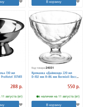
ину
В корзину
24031
Код товара:
ль» 130 мл
Креманка «Даймонд» 220 мл
ProHotel 3171411
D=102 мм H=86 мм Bormioli Rocco
- Fidenza 1130243
288 р.
550 р.
 11 августа (вт)
в наличии на 11 августа (вт)
ину
В корзину