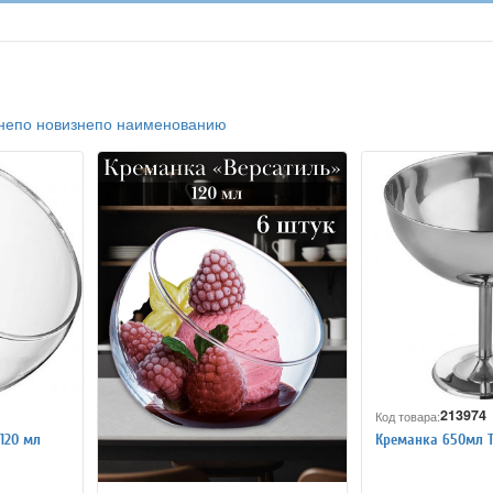
не
по новизне
по наименованию
213974
Код товара:
120 мл
Креманка 650мл To