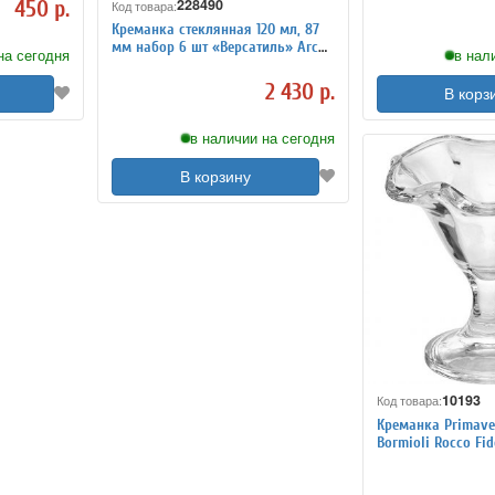
228490
450 р.
Код товара:
Креманка стеклянная 120 мл, 87
мм набор 6 шт «Версатиль» Arc
на сегодня
в нал
International
2 430 р.
В корз
в наличии на сегодня
В корзину
10193
Код товара:
Креманка Primave
Bormioli Rocco Fid