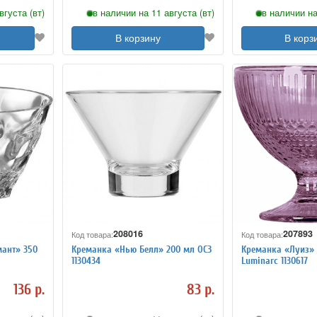
вгуста (вт)
в наличии на 11 августа (вт)
в наличии на
В корзину
В корз
208016
207893
Код товара:
Код товара:
ант» 350
Креманка «Нью Белл» 200 мл ОСЗ
Креманка «Луиз» 
1130434
Luminarc 1130617
136 р.
83 р.