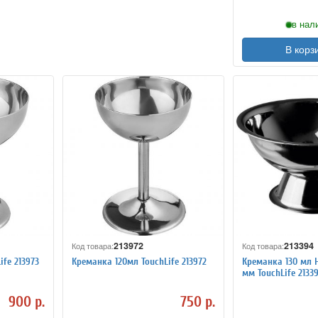
в нал
В корз
213972
213394
Код товара:
Код товара:
fe 213973
Креманка 120мл TouchLife 213972
Креманка 130 мл 
мм TouchLife 2133
900 р.
750 р.