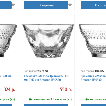
В корзину
В корз
107173
106727
Код товара:
Код товара:
» 350 мл
Креманка «Маэва Диамант» 350
Креманка «Маэва 
мл D=12 см Arcoroc 1130520
Arcoroc 1130330
324 р.
550 р.
вгуста (вт)
в наличии на 11 августа (вт)
в наличии на