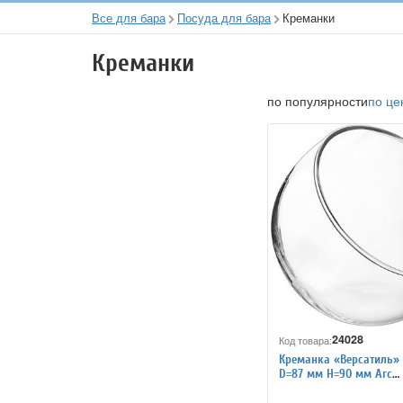
Все для бара
Посуда для бара
Креманки
Креманки
по популярности
по це
24028
Код товара:
Креманка «Версатиль» 
D=87 мм H=90 мм Arc
International 1130128