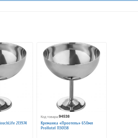
94538
Код товара:
uchLife 213974
Креманка «Проотель» 650мл
ProHotel 1130138