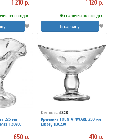
1 210 р.
1 120 р.
ичии на сегодня
в наличии на сегодня
ину
В корзину
5828
Код товара:
ra 225 мл
Креманка FOUNTAINWARE 250 мл
enza 1130209
Libbey 1130230
650 р.
410 р.