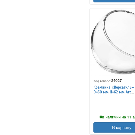
24027
Код товара:
Креманка «Версатиль»
D=60 мм H=62 мм Arc
International 1130127
в наличии на 11 а
В корзину