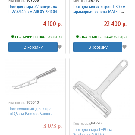
107558
8798
Код товара:
Код товара:
Нож для сыра «Универсал»
Нож для мягих сыров L 30 см
L=27.7/14.5 см ARCOS 281604
мраморная основа MATFER
4071018
4 100 р.
22 400 р.
в наличии на послезавтра
в наличии на послезавтра
В корзину
В корзину
183513
Код товара:
Нож кухонный для сыра
L=13,5 см Bamboo Samura
SBA-0022/К
84526
Код товара:
3 073 р.
Нож для сыра L=19 см
Westmark 4071022