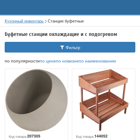
Кухонный инвентарь
Станции буфетные
Буфетные станции охлаждащие и с подогревом
Фильтр
по популярности
по цене
по новизне
по наименованию
207305
144052
Код товара:
Код товара: