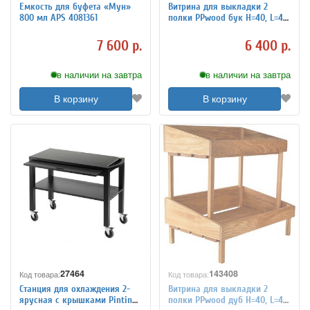
Емкость для буфета «Мун»
Витрина для выкладки 2
800 мл APS 4081361
полки PPwood бук H=40, L=45,
B=30 см 3171655
7 600 р.
6 400 р.
в наличии на завтра
в наличии на завтра
В корзину
В корзину
27464
143408
Код товара:
Код товара:
Станция для охлаждения 2-
Витрина для выкладки 2
ярусная с крышками Pintinox
полки PPwood дуб H=40, L=45,