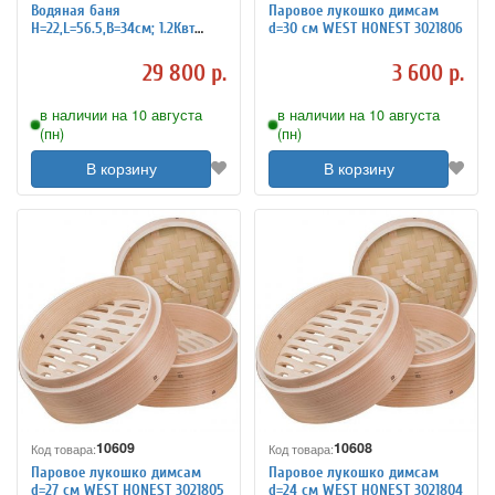
Водяная баня
Паровое лукошко димсам
H=22,L=56.5,B=34см; 1.2Квт
d=30 см WEST HONEST 3021806
BMH150 Beckers 7050702
29 800 р.
3 600 р.
в наличии на 10 августа
в наличии на 10 августа
(пн)
(пн)
В корзину
В корзину
10609
10608
Код товара:
Код товара:
Паровое лукошко димсам
Паровое лукошко димсам
d=27 см WEST HONEST 3021805
d=24 см WEST HONEST 3021804