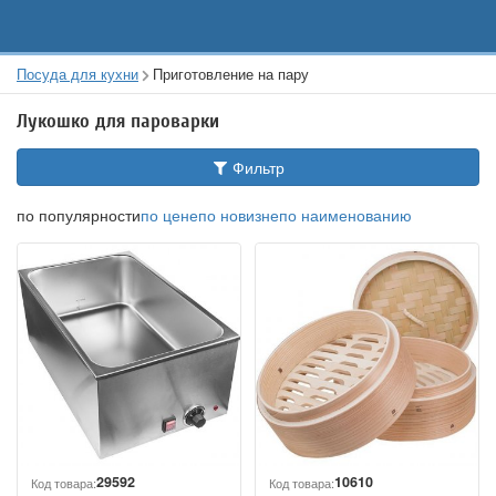
Посуда для кухни
Приготовление на пару
Лукошко для пароварки
Фильтр
по популярности
по цене
по новизне
по наименованию
29592
10610
Код товара:
Код товара: