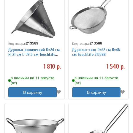
213589
213588
Код товара:
Код товара:
Дуршлаг конический D=24 см
Дуршлаг-сито D=22 см B=46
H=21 см L=39.5 см TouchLife
см TouchLife 213588
213589
1 810 р.
1 540 р.
в наличии на 11 августа
в наличии на 11 августа
(вт)
(вт)
В корзину
В корзину