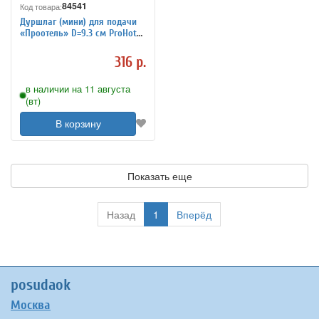
84541
Код товара:
Дуршлаг (мини) для подачи
«Проотель» D=9.3 см ProHotel
4030347
316 р.
в наличии на 11 августа
(вт)
В корзину
Показать еще
Назад
1
Вперёд
posudaok
Москва