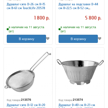
Дуршлаг-сито D=26 см H=15
Дуршлаг на подставке D=44
см B=61 см TouchLife 213578
см H=22.5 см B=52 см
TouchLife 213577
1 800 р.
5 800 р.
в наличии на 11 августа
в наличии на 11 августа
(вт)
(вт)
В корзину
В корзину
213576
213574
Код товара:
Код товара:
Дуршлаг-сито D=12 см H=20
Дуршлаг D=40 см H=23 см