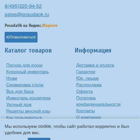
8(495)320-94-52
sales@posudaok.ru
PosudaOk на
Яндекс.
Маркете
Пожаловаться
Каталог товаров
Информация
Посуда для кухни
Доставка и оплата
Кухонный инвентарь
Гарантии
Ножи
Юр. лицам
Сервировка стола
Распродажа
Все для бара
Оферта
Инвентарь кондитера
Политика
конфиденциальности
Уютный дом
Контакты
Рецепты вкусной еды
О компании
Как пользоваться
сковородкой
Сиропы Monin
Мы используем cookie, чтобы сайт работал корректно и был
Виды барного стекла
удобнее для вас.
Рецепты вкусной еды