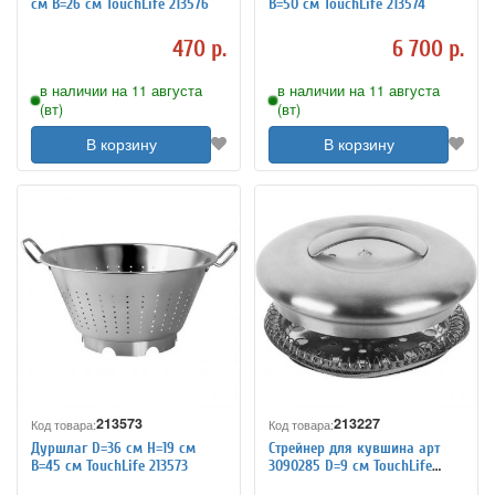
см B=26 см TouchLife 213576
B=50 см TouchLife 213574
470 р.
6 700 р.
в наличии на 11 августа
в наличии на 11 августа
(вт)
(вт)
В корзину
В корзину
213573
213227
Код товара:
Код товара:
Дуршлаг D=36 см H=19 см
Стрейнер для кувшина арт
B=45 см TouchLife 213573
3090285 D=9 см TouchLife
213227