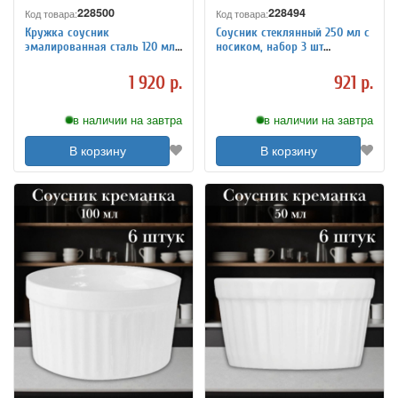
228500
228494
Код товара:
Код товара:
Кружка соусник
Соусник стеклянный 250 мл с
эмалированная сталь 120 мл
носиком, набор 3 шт
набор 6 шт, 6 см ProHotel
«Бэйсик» Pasabahce - Бор
1 920 р.
921 р.
в наличии на завтра
в наличии на завтра
В корзину
В корзину