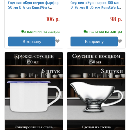
Соусник «Кунстверк» фарфор
Соусник «Кунстверк» 100 мл
50 мл D=6 см KunstWerk
D=76 мм H=35 мм KunstWerk
3040809
3040124
106 р.
98 р.
в наличии на завтра
в наличии на завтра
В корзину
В корзину