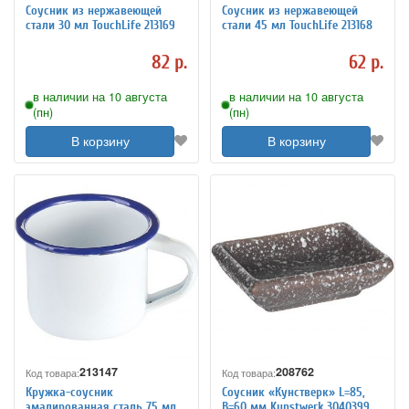
Соусник из нержавеющей
Соусник из нержавеющей
стали 30 мл TouchLife 213169
стали 45 мл TouchLife 213168
82 р.
62 р.
в наличии на 10 августа
в наличии на 10 августа
(пн)
(пн)
В корзину
В корзину
213147
208762
Код товара:
Код товара:
Кружка-соусник
Соусник «Кунстверк» L=85,
эмалированная сталь 75 мл
B=60 мм Kunstwerk 3040399