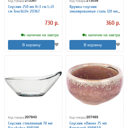
213367
213038
Код товара:
Код товара:
Соусник 250 мл H=3 см L=21
Кружка-соусник
см TouchLife 213367
эмалированная сталь 120 мл
D=6 см TouchLife 213038
730 р.
360 р.
в наличии на завтра
в наличии на завтра
В корзину
В корзину
207843
207495
Код товара:
Код товара:
Соусник стеклянный 70 мл
Соусник «Пион» 75 мл
Pasabahce 3041348
Kunstwerk 3040659