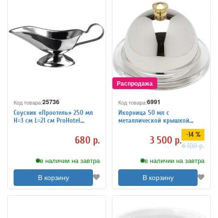
25736
6991
Код товара:
Код товара:
Соусник «Проотель» 250 мл
Икорница 50 мл с
H=3 см L=21 см ProHotel
металлической крышкой
3040366
Eternum 3171107
-14 %
680 р.
3 500 р.
4 100 р.
в наличии на завтра
в наличии на завтра
В корзину
В корзину