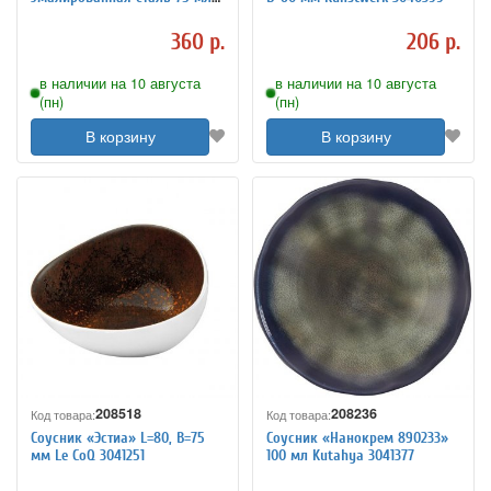
D=5 см TouchLife 213147
360 р.
206 р.
в наличии на 10 августа
в наличии на 10 августа
(пн)
(пн)
В корзину
В корзину
208518
208236
Код товара:
Код товара:
Соусник «Эстиа» L=80, B=75
Соусник «Нанокрем 890233»
мм Le CoQ 3041251
100 мл Kutahya 3041377