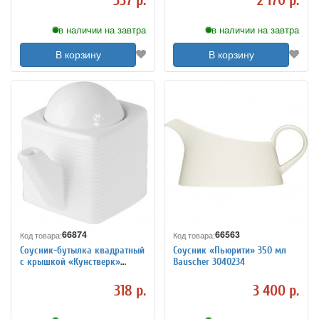
337 р.
2 170 р.
в наличии на завтра
в наличии на завтра
В корзину
В корзину
66874
66563
Код товара:
Код товара:
Соусник-бутылка квадратный
Соусник «Пьюрити» 350 мл
с крышкой «Кунстверк»
Bauscher 3040234
KunstWerk 3040382
318 р.
3 400 р.