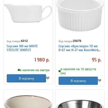
6312
25679
Код товара:
Код товара:
Соусник 140 мл WHITE
Соусник «Кунстверк» 50 мл
STEELITE 3040573
D=67 мм H=27 мм KunstWerk
3040125
1 980 р.
95 р.
в наличии на 10 августа
в наличии на завтра
(пн)
В корзину
В корзину