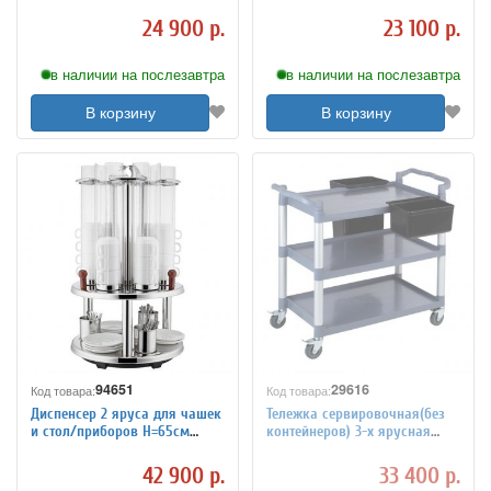
TouchLife 213226
ProHotel 8060392
24 900 р.
23 100 р.
в наличии на послезавтра
в наличии на послезавтра
В корзину
В корзину
94651
29616
Код товара:
Код товара:
Диспенсер 2 яруса для чашек
Тележка сервировочная(без
и стол/приборов H=65см
контейнеров) 3-х ярусная
Sunnex 2123625
H=96 см L=108 см B=50 см APS
8060120
42 900 р.
33 400 р.