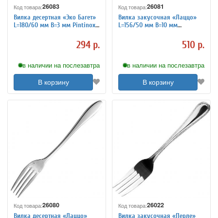
26083
26081
Код товара:
Код товара:
Вилка десертная «Эко Багет»
Вилка закусочная «Лаццо»
L=180/60 мм B=3 мм Pintinox
L=156/50 мм B=10 мм
3111433
Chef&Sommelier 3111423
294 р.
510 р.
в наличии на послезавтра
в наличии на послезавтра
В корзину
В корзину
26080
26022
Код товара:
Код товара:
Вилка десертная «Лаццо»
Вилка закусочная «Перле»