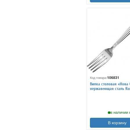
106831
Код товара:
Вилка столовая «Нова 
нержавеющая сталь Ku
3112219
в наличии 
В корзину