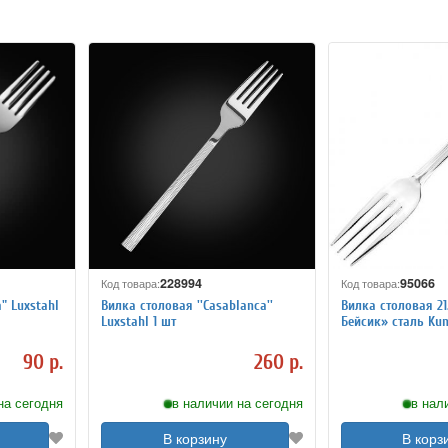
228994
95066
Код товара:
Код товара:
" Luxstahl
Вилка столовая ''Casablanca''
Вилка столовая 21
Luxstahl 1 шт
Бейсик» сталь Kun
90 р.
260 р.
на сегодня
в наличии на сегодня
в нал
В корзину
В корз