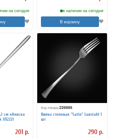
ичии на сегодня
в наличии на сегодня
ину
В корзину
226886
Код товара:
«Аляска
Вилка столовая "Satin" Luxstahl 1
erk 3112221
шт
201 р.
290 р.