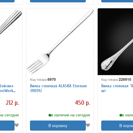
6970
226910
Код товара:
Код товара:
бэйсик»
Вилка столовая ALASKA Eternum
Вилка столовая "R
nstWerk
3110392
шт
212 р.
450 р.
на сегодня
в наличии на сегодня
в нал
В корзину
В корз