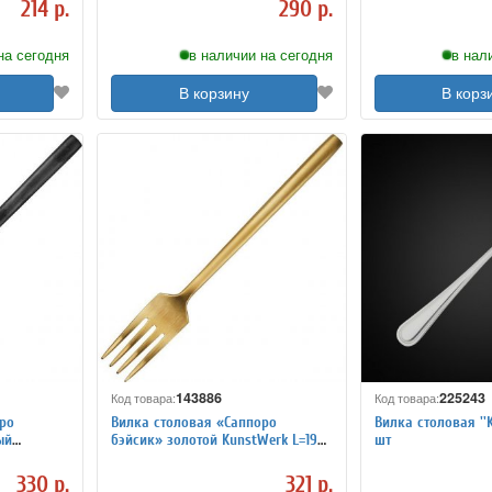
214 р.
290 р.
на сегодня
в наличии на сегодня
в нал
В корзину
В корз
143886
225243
Код товара:
Код товара:
ро
Вилка столовая «Саппоро
Вилка столовая ''Ku
ый
бэйсик» золотой KunstWerk L=19
шт
см 3112427
330 р.
321 р.