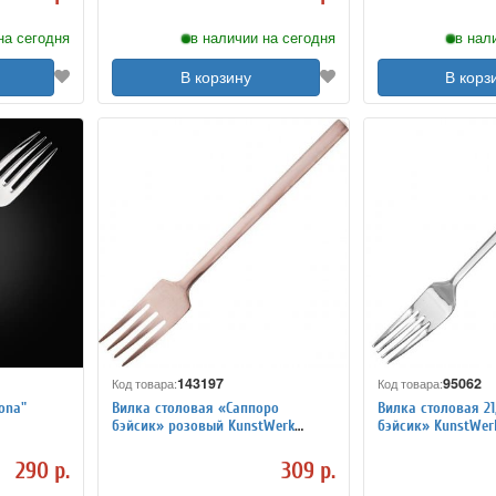
на сегодня
в наличии на сегодня
в нал
В корзину
В корз
143197
95062
Код товара:
Код товара:
ona"
Вилка столовая «Саппоро
Вилка столовая 21,2 см 
бэйсик» розовый KunstWerk
бэйсик» KunstW
L=19см 3113725
290 р.
309 р.