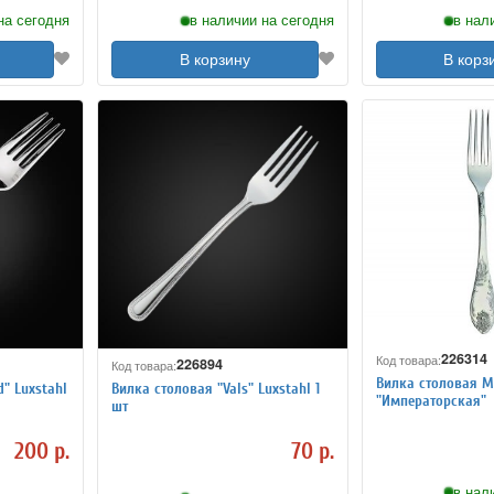
на сегодня
в наличии на сегодня
в нал
В корзину
В корз
226314
Код товара:
226894
Код товара:
Вилка столовая М
" Luxstahl
Вилка столовая "Vals" Luxstahl 1
"Императорская"
шт
200 р.
70 р.
в нал