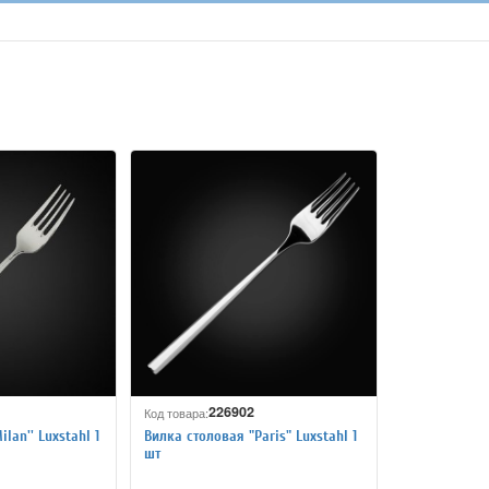
226902
Код товара:
lan'' Luxstahl 1
Вилка столовая "Paris" Luxstahl 1
шт