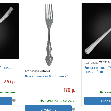
226918
Код товара:
" Luxstahl
Вилка столовая "
226298
Код товара:
Luxstahl 1 шт
Вилка столовая М-3 "Тройка"
270 р.
170 р.
на сегодня
в нал
в наличии на сегодня
В корз
В корзину