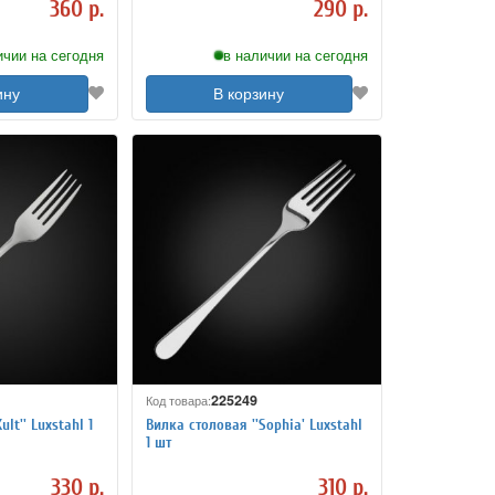
360 р.
290 р.
ичии на сегодня
в наличии на сегодня
ину
В корзину
225249
Код товара:
lt'' Luxstahl 1
Вилка столовая ''Sophia' Luxstahl
1 шт
330 р.
310 р.