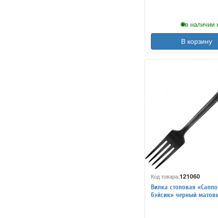
в наличии 
В корзину
121060
Код товара:
Вилка столовая «Саппо
бэйсик» черный матов
KunstWerk 3112430