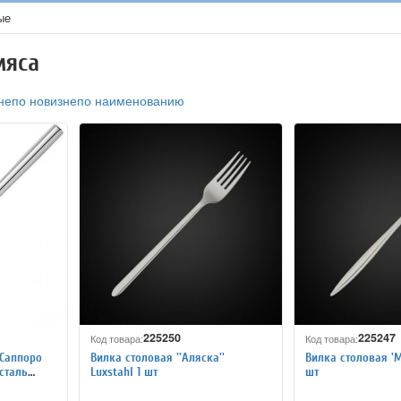
ые
мяса
не
по новизне
по наименованию
225250
225247
Код товара:
Код товара:
«Саппоро
Вилка столовая ''Аляска''
Вилка столовая 'Mi
сталь
Luxstahl 1 шт
шт