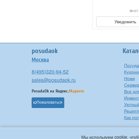
нет
Уведомить
posudaok
Катал
Москва
Посуда
8(495)320-94-52
Кухонн
Ножи
sales@posudaok.ru
Сервир
Все дл
PosudaOk на
Яндекс.
Маркете
Инвент
Пожаловаться
Уютны
Рецепт
Как по
Мы используем cookie, чтоб