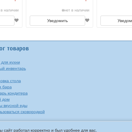
 в наличии
нет в наличии
Уведомить
Уведом
ог товаров
 для кухни
ый инвентарь
овка стола
я бара
арь кондитера
й дом
ы вкусной еды
льзоваться сковородкой
ы сайт работал корректно и был удобнее для вас.