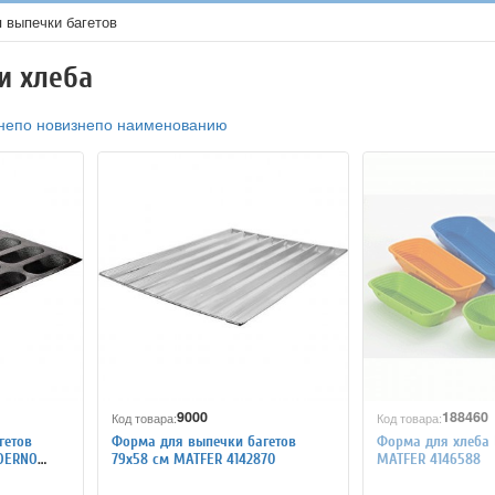
 выпечки багетов
и хлеба
не
по новизне
по наименованию
9000
188460
Код товара:
Код товара:
гетов
Форма для выпечки багетов
Форма для хлеба 
ADERNO
79x58 см MATFER 4142870
MATFER 4146588