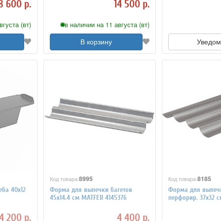
8 600 р.
14 500 р.
вгуста (вт)
в наличии на 11 августа (вт)
В корзину
Уведом
8995
8185
Код товара:
Код товара:
ба 40x12
Форма для выпечки багетов
Форма для выпечк
45x14.4 см MATFER 4145376
перфорир. 37х32 с
Paderno 4141332
14 200 р.
4 400 р.