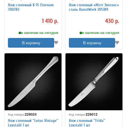
Нож столовый X-15 Eternum
Нож столовый «Мэтт Элеганс»
3110783
сталь KunstWerk 3115189
1 410 р.
430 р.
в наличии на сегодня
в наличии на сегодня
В корзину
В корзину
229024
229012
Код товара:
Код товара:
Нож столовый ''Lotus Vintage''
Нож столовый ''Frida''
Luxstahl 1 шт
Luxstahl 1 шт