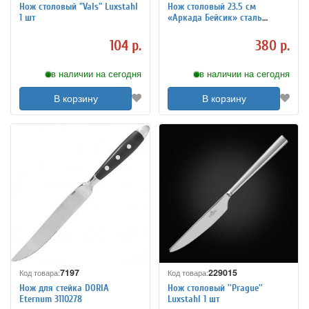
Нож столовый "Vals" Luxstahl
Нож столовый 23.5 см
1 шт
«Аркада Бейсик» сталь
KunstWerk 3112171
104 р.
380 р.
в наличии на сегодня
в наличии на сегодня
В корзину
В корзину
7197
229015
Код товара:
Код товара:
Нож для стейка DORIA
Нож столовый ''Prague''
Eternum 3110278
Luxstahl 1 шт