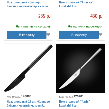
Нож столовый «Саппоро
Нож столовый ''Аляска''
бэйсик» нержавеющая сталь
Luxstahl 1 шт
L=21.9/10.4 см KunstWerk
3112135
235 р.
430 р.
в наличии на сегодня
в наличии на сегодня
В корзину
В корзину
143880
226901
Код товара:
Код товара:
Нож столовый 22 см «Саппоро
Нож столовый "Paris"
бэйсик» черный матовый
Luxstahl 1 шт