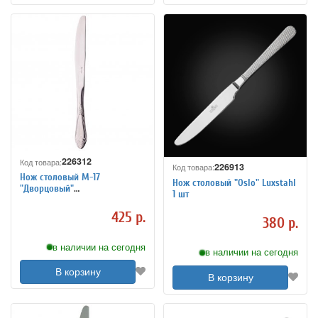
226312
Код товара:
226913
Код товара:
Нож столовый М-17
Нож столовый "Oslo" Luxstahl
"Дворцовый"
1 шт
цельнометаллический
425 р.
380 р.
в наличии на сегодня
в наличии на сегодня
В корзину
В корзину