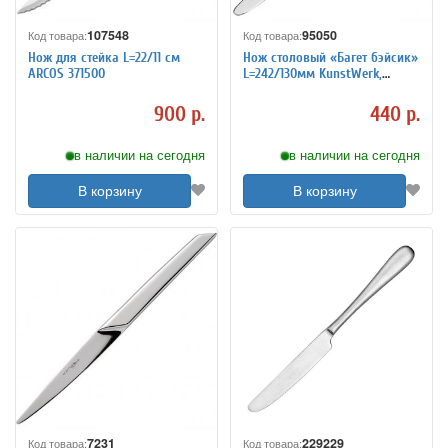
107548
95050
Код товара:
Код товара:
Нож для стейка L=22/11 см
Нож столовый «Багет бэйсик»
ARCOS 371500
L=242/130мм KunstWerk,
3112142
900 р.
440 р.
в наличии на сегодня
в наличии на сегодня
В корзину
В корзину
7231
229229
Код товара:
Код товара: