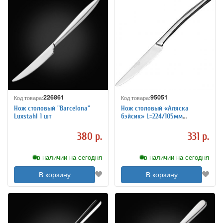
226861
95051
Код товара:
Код товара:
Нож столовый "Barcelona"
Нож столовый «Аляска
Luxstahl 1 шт
бэйсик» L=224/105мм
KunstWerk 3112143
380 р.
331 р.
в наличии на сегодня
в наличии на сегодня
В корзину
В корзину