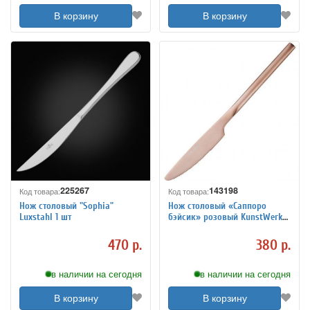
В корзину
В корзину
225267
143198
Код товара:
Код товара:
Нож столовый "Sophia"
Нож столовый «Саппоро
Luxstahl 1 шт
бэйсик» розовый KunstWerk
L=22 см 3113209
470 р.
380 р.
в наличии на сегодня
в наличии на сегодня
В корзину
В корзину