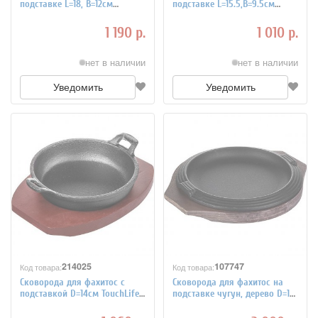
подставке L=18, B=12см
подставке L=15.5,B=9.5см
TouchLife 214028
TouchLife 214027
1 190 р.
1 010 р.
нет в наличии
нет в наличии
Уведомить
Уведомить
214025
107747
Код товара:
Код товара:
Сковорода для фахитос с
Сковорода для фахитос на
подставкой D=14см TouchLife
подставке чугун, дерево D=16
214025
см ILSA 4021640