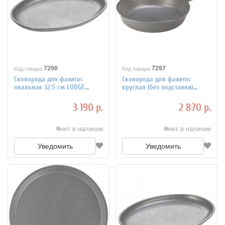
7298
7297
Код товара:
Код товара:
Сковорода для фахитос
Сковорода для фахитос
овальная 32.5 см LODGE
круглая (без подставки)
4020192
d=16.5 см LODGE 4020180
3 190 р.
2 870 р.
нет в наличии
нет в наличии
Уведомить
Уведомить