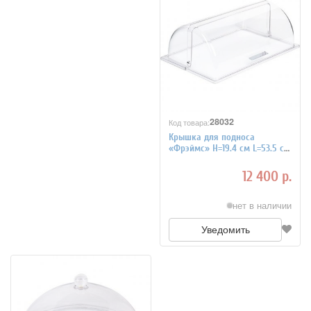
28032
Код товара:
Крышка для подноса
«Фрэймс» H=19.4 см L=53.5 см
B=30.3 см APS 4080709
12 400 р.
нет в наличии
Уведомить