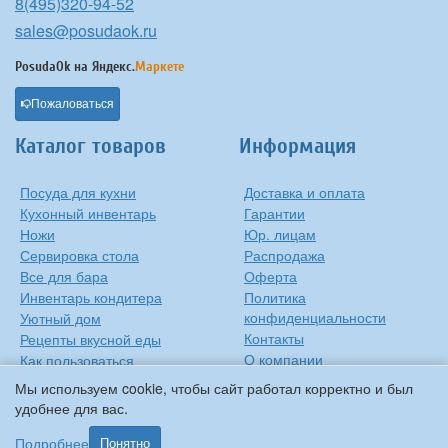
8(495)320-94-52
sales@posudaok.ru
PosudaOk на
Яндекс.
Маркете
Пожаловаться
Каталог товаров
Информация
Посуда для кухни
Доставка и оплата
Кухонный инвентарь
Гарантии
Ножи
Юр. лицам
Сервировка стола
Распродажа
Все для бара
Оферта
Инвентарь кондитера
Политика
конфиденциальности
Уютный дом
Контакты
Рецепты вкусной еды
О компании
Как пользоваться
сковородкой
Сиропы Monin
Мы используем cookie, чтобы сайт работал корректно и был
Виды барного стекла
удобнее для вас.
Рецепты вкусной еды
Подробнее
Понятно