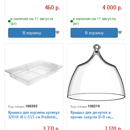
213180
460 р.
4 000 р.
в наличии на 11 августа
в наличии на 11 августа
(вт)
(вт)
В корзину
В корзину
188393
108219
Код товара:
Код товара:
Крышка для корзины артикул
Крышка для десертов и
3217/A-01 L=53,5 см ProHotel
прочих закусок D=11 см,
4082011
H=10.4 см Rona 3081703
3 731 р.
2 170 р.